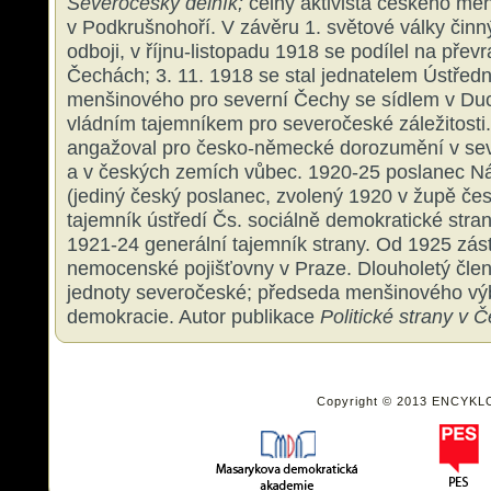
Severočeský dělník;
čelný aktivista českého me
v Podkrušnohoří. V závěru 1. světové války činn
odboji, v říjnu-listopadu 1918 se podílel na přev
Čechách; 3. 11. 1918 se stal jednatelem Ústřed
menšinového pro severní Čechy se sídlem v Du
vládním tajemníkem pro severočeské záležitosti
angažoval pro česko-německé dorozumění v se
a v českých zemích vůbec. 1920-25 poslanec N
(jediný český poslanec, zvolený 1920 v župě čes
tajemník ústředí Čs. sociálně demokratické stran
1921-24 generální tajemník strany. Od 1925 zást
nemocenské pojišťovny v Praze. Dlouholetý čle
jednoty severočeské; předseda menšinového výb
demokracie. Autor publikace
Politické strany v
Copyright © 2013 ENCYKL