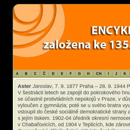
Warning
: Use of undefined constant TXT - assumed 'TXT' (this will throw an 
content/themes/sablona/functions.php
on line
1316
A
B
C
Č
D
E
F
G
H
CH
I
J
K
Aster
Jaroslav
, 7. 9. 1877 Praha – 28. 9. 1944 P
V šestnácti letech se zapojil do pokrokového hnu
se účastnil protivládních nepokojů v Praze, v dů
vyloučen z gymnázia; poté se u svého bratra vyu
vstoupil do české sociálně demokratické strany 
s jejím tiskem. 1902-04 úředník okresní nemoc
v Chabařovicích, od 1904 v Teplicích, kde zárov