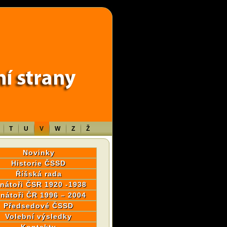
wp-content/themes/sablona/functions.php
on line
1316
T
U
V
W
Z
Ž
Novinky
Historie ČSSD
Říšská rada
nátoři ČSR 1920 -1938
nátoři ČR 1996 – 2004
Předsedové ČSSD
Volební výsledky