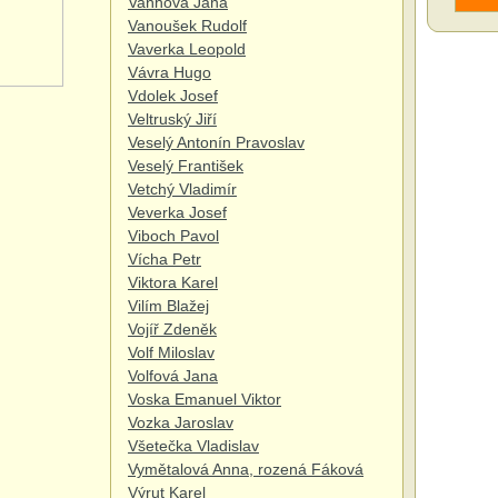
Vaňhová Jana
Vanoušek Rudolf
Vaverka Leopold
Vávra Hugo
Vdolek Josef
Veltruský Jiří
Veselý Antonín Pravoslav
Veselý František
Vetchý Vladimír
Veverka Josef
Viboch Pavol
Vícha Petr
Viktora Karel
Vilím Blažej
Vojíř Zdeněk
Volf Miloslav
Volfová Jana
Voska Emanuel Viktor
Vozka Jaroslav
Všetečka Vladislav
Vymětalová Anna, rozená Fáková
Výrut Karel