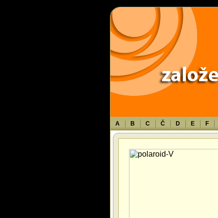
Warning
: Use of undefined constant TXT - assumed 'TXT' (this will throw an 
A
B
C
Č
D
E
F