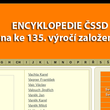
Error in a future version of PHP) in
/data/www/17010/historiecssd_cz/www/
G
H
CH
I
J
K
L
M
N
O
P
R
Ř
S
Š
Vachta Karel
Vagner František
Vaic Václav
Se
Valouch Jindřich
Se
Vaněk Jan
Vaněk Karel
Vaněk Miloš