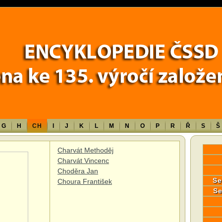
Error in a future version of PHP) in
/data/www/17010/historiecssd_cz/www/
G
H
CH
I
J
K
L
M
N
O
P
R
Ř
S
Š
Charvát Methoděj
Charvát Vincenc
Choděra Jan
Se
Choura František
Se