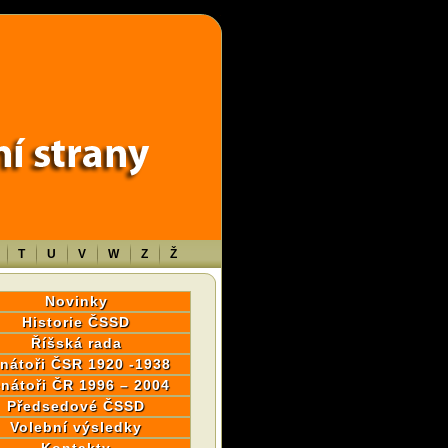
wp-content/themes/sablona/functions.php
on line
1316
T
U
V
W
Z
Ž
Novinky
Historie ČSSD
Říšská rada
nátoři ČSR 1920 -1938
nátoři ČR 1996 – 2004
Předsedové ČSSD
Volební výsledky