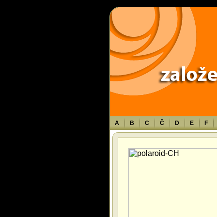
Warning
: Use of undefined constant TXT - assumed 'TXT' (this will throw an 
A
B
C
Č
D
E
F