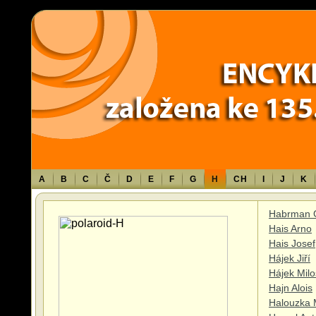
Warning
: Use of undefined constant TXT - assumed 'TXT' (this will throw an 
content/themes/sablona/functions.php
on line
1316
A
B
C
Č
D
E
F
G
H
CH
I
J
K
Habrman 
Hais Arno
Hais Josef
Hájek Jiří
Hájek Milo
Hajn Alois
Halouzka 