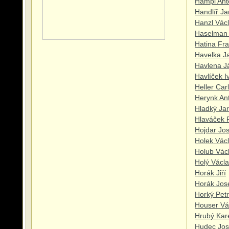
Hampl Ant
Handlíř Ja
Hanzl Vác
Haselman 
Hatina Fra
Havelka J
Havlena 
Havlíček I
Heller Carl
Herynk An
Hladký Jar
Hlaváček F
Hojdar Jos
Holek Vác
Holub Vác
Holý Václ
Horák Jiří
Horák Jos
Horký Petr
Houser Vá
Hrubý Kar
Hudec Jos