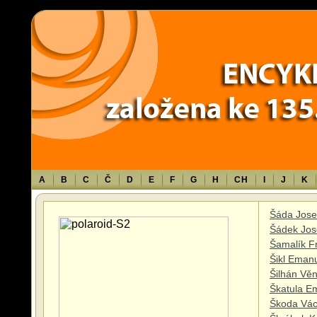
Warning
: Use of undefined constant TXT - assumed 'TXT' (this will throw an 
content/themes/sablona/functions.php
on line
1316
A
B
C
Č
D
E
F
G
H
CH
I
J
K
Šáda Jose
Šádek Jos
Šamalík F
Šikl Eman
Šilhán Vě
Škatula E
Škoda Vác