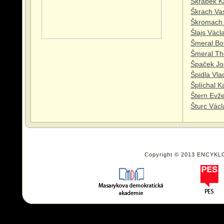
Škrábek K
Škrach Vas
Škromach
Šlajs Václ
Šmeral Bo
Šmeral Th
Špaček Jo
Špidla Vla
Šplíchal K
Štern Evž
Šturc Václ
Copyright © 2013 ENCYKL