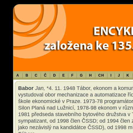
Warning
: Use of undefined constant TXT - assumed 'TXT' (this will throw an 
content/themes/sablona/functions.php
on line
1316
A
B
C
Č
D
E
F
G
H
CH
I
J
K
Babor
Jan,
*4. 11. 1948 Tábor, ekonom a komuná
vystudoval obor mechanizace a automatizace říd
škole ekonomické v Praze. 1973-78 programátor-
Silon Planá nad Lužnicí, 1978-98 ekonom v různ
1981 předseda stavebního bytového družstva v
sympatizant, od 1998 člen ČSSD; od 1994 člen z
jako nezávislý na kandidátce ČSSD), od 1998 m