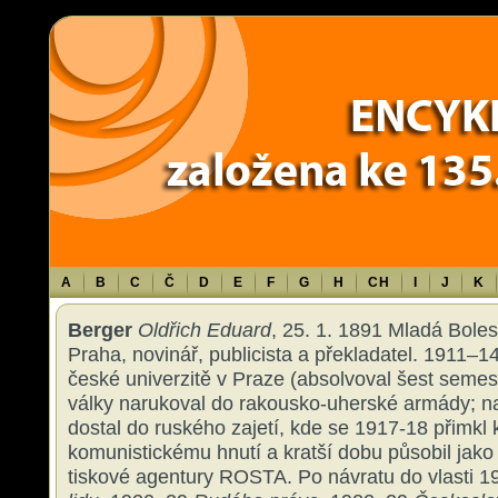
Warning
: Use of undefined constant TXT - assumed 'TXT' (this will throw an 
content/themes/sablona/functions.php
on line
1316
A
B
C
Č
D
E
F
G
H
CH
I
J
K
Berger
Oldřich Eduard
, 25. 1. 1891 Mladá Boles
Praha, novinář, publicista a překladatel. 1911–1
české univerzitě v Praze (absolvoval šest semest
války narukoval do rakousko-uherské armády; na
dostal do ruského zajetí, kde se 1917-18 přimk
komunistickému hnutí a kratší dobu působil jako
tiskové agentury ROSTA. Po návratu do vlasti 