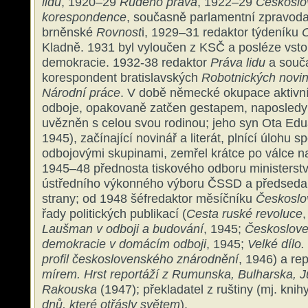
lidu
, 1920–29
Rudého práva
, 1922–29
Českoslo
korespondence
, současně parlamentní zpravod
brněnské
Rovnost
i, 1929–31 redaktor týdeníku
Kladně. 1931 byl vyloučen z KSČ a posléze vstou
demokracie. 1932-38 redaktor
Práva lidu
a souč
korespondent bratislavských
Robotnických novi
Národní práce
. V době německé okupace aktivn
odboje, opakovaně zatčen gestapem, naposledy 
uvězněn s celou svou rodinou; jeho syn Ota Ed
1945), začínající novinář a literát, plnící úlohu 
odbojovými skupinami, zemřel krátce po válce na
1945–48 přednosta tiskového odboru ministerstv
ústředního výkonného výboru ČSSD a předseda
strany; od 1948 šéfredaktor měsíčníku
Českoslo
řady politických publikací (
Cesta ruské revoluce
Laušman v odboji a
budování
, 1945;
Českoslove
demokracie v domácím odboji
, 1945;
Velké dílo.
profil československého znárodnění
, 1946) a re
mírem. Hrst reportáží z Rumunska, Bulharska, J
Rakouska
(1947); překladatel z ruštiny (mj. kn
dnů, které
otřásly světem
).