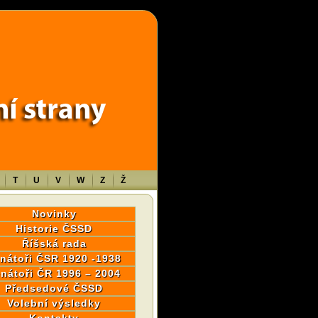
wp-content/themes/sablona/functions.php
on line
1316
T
U
V
W
Z
Ž
Novinky
Historie ČSSD
Říšská rada
nátoři ČSR 1920 -1938
nátoři ČR 1996 – 2004
Předsedové ČSSD
Volební výsledky