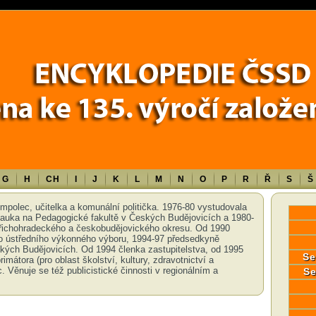
Error in a future version of PHP) in
/data/www/17010/historiecssd_cz/www/
G
H
CH
I
J
K
L
M
N
O
P
R
Ř
S
Š
umpolec, učitelka a komunální politička. 1976-80 vystudovala
auka na Pedagogické fakultě v Českých Budějovicích a 1980-
ndřichohradeckého a českobudějovického okresu. Od 1990
ho ústředního výkonného výboru, 1994-97 předsedkyně
ých Budějovicích. Od 1994 členka zastupitelstva, od 1995
Se
mátora (pro oblast školství, kultury, zdravotnictví a
 Věnuje se též publicistické činnosti v regionálním a
Se