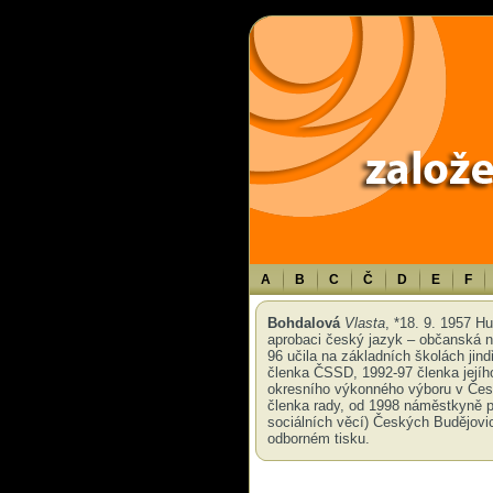
Warning
: Use of undefined constant TXT - assumed 'TXT' (this will throw an 
A
B
C
Č
D
E
F
Bohdalová
Vlasta
, *18. 9. 1957 H
aprobaci český jazyk – občanská n
96 učila na základních školách ji
členka ČSSD, 1992-97 členka její
okresního výkonného výboru v Česk
členka rady, od 1998 náměstkyně pri
sociálních věcí) Českých Budějovic.
odborném tisku.