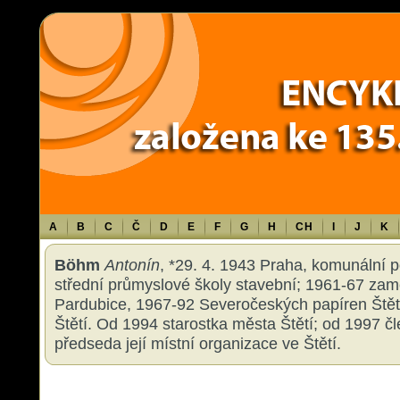
Warning
: Use of undefined constant TXT - assumed 'TXT' (this will throw an 
content/themes/sablona/functions.php
on line
1316
A
B
C
Č
D
E
F
G
H
CH
I
J
K
Böhm
Antonín
, *29. 4. 1943 Praha, komunální po
střední průmyslové školy stavební; 1961-67 za
Pardubice, 1967-92 Severočeských papíren Štět
Štětí. Od 1994 starostka města Štětí; od 1997 
předseda její místní organizace ve Štětí.