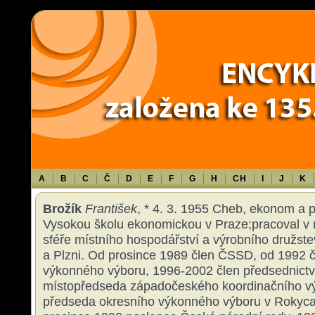
Warning
: Use of undefined constant TXT - assumed 'TXT' (this will throw an 
content/themes/sablona/functions.php
on line
1316
A
B
C
Č
D
E
F
G
H
CH
I
J
K
Brožík
František
, * 4. 3. 1955 Cheb, ekonom a p
Vysokou školu ekonomickou v Praze;pracoval v 
sféře místního hospodářství a výrobního družst
a Plzni. Od prosince 1989 člen ČSSD, od 1992 čl
výkonného výboru, 1996-2002 člen předsednictv
místopředseda západočeského koordinačního v
předseda okresního výkonného výboru v Rokyc