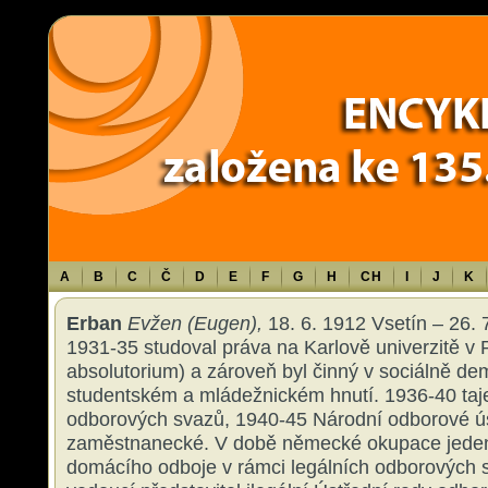
Warning
: Use of undefined constant TXT - assumed 'TXT' (this will throw an 
content/themes/sablona/functions.php
on line
1316
A
B
C
Č
D
E
F
G
H
CH
I
J
K
Erban
Evžen (Eugen),
18. 6. 1912 Vsetín – 26. 7
1931-35 studoval práva na Karlově univerzitě v
absolutorium) a zároveň byl činný v sociálně d
studentském a mládežnickém hnutí. 1936-40 ta
odborových svazů, 1940-45 Národní odborové ú
zaměstnanecké. V době německé okupace jeden
domácího odboje v rámci legálních odborových s