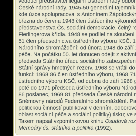
vedoucí představitel ilegální Ústřední rady odbo
České národní rady. 1945-50 generální tajemník
kde úzce spolupracoval s Antonínem Zápotocký
března do června 1948 člen ústředního výkonné
představenstva Čs. sociální demokracie, čelný r
Fierlingerova křídla. 1948 se podílel na slouče
51 člen předsednictva ústředního výboru KSČ. 
Národního shromáždění; od února 1948 do září 1
péče. Na počátku 50. let donucen odejít z aktivní
předseda Státního úřadu sociálního zabezpečen
Státní správy hmotných rezerv. 1968 se vrátil do
funkcí: 1968-86 člen ústředního výboru, 1968-7
ústředního výboru KSČ, od dubna do září 1968 g
poté do 1971 předseda ústředního výboru Národ
86 poslanec, 1969-81 předseda České národní r
Sněmovny národů Federálního shromáždění. Par
politickou činností publikoval v denním, odboro
oblast sociální péče a sociální politiky) tisku; v
Taxem napsal vzpomínkovou knihu
Osudová roz
Memoáry čs. státníka a politika
(1992).