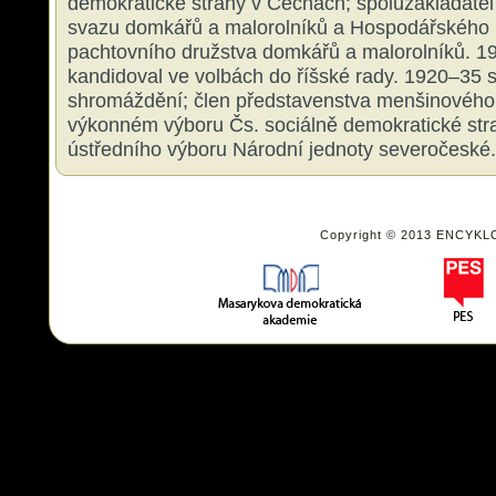
demokratické strany v Čechách; spoluzakladatel
svazu domkářů a malorolníků a Hospodářského
pachtovního družstva domkářů a malorolníků. 
kandidoval ve volbách do říšské rady. 1920–35 
shromáždění; člen představenstva menšinového 
výkonném výboru Čs. sociálně demokratické stra
ústředního výboru Národní jednoty severočeské.
Copyright © 2013 ENCYKL