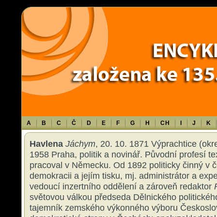
Warning
: Use of undefined constant TXT - assumed 'TXT' (this will throw an 
content/themes/sablona/functions.php
on line
1316
A
B
C
Č
D
E
F
G
H
CH
I
J
K
Havlena
Jáchym
, 20. 10. 1871 Výprachtice (okr
1958 Praha, politik a novinář. Původní profesí text
pracoval v Německu. Od 1892 politicky činný v č
demokracii a jejím tisku, mj. administrátor a ex
vedoucí inzertního oddělení a zároveň redaktor
světovou válkou předseda Dělnického politickéh
tajemník zemského výkonného výboru Českoslo