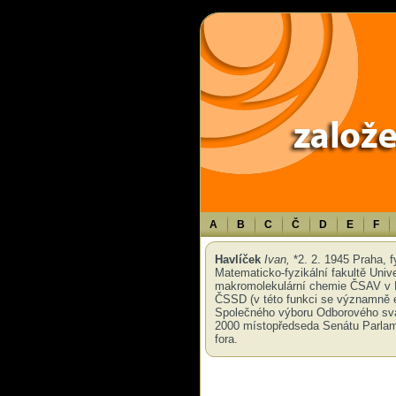
Warning
: Use of undefined constant TXT - assumed 'TXT' (this will throw an 
A
B
C
Č
D
E
F
Havlíček
Ivan,
*2. 2. 1945 Praha, f
Matematicko-fyzikální fakultě Univ
makromolekulární chemie ČSAV v 
ČSSD (v této funkci se významně e
Společného výboru Odborového sva
2000 místopředseda Senátu Parlam
fora.