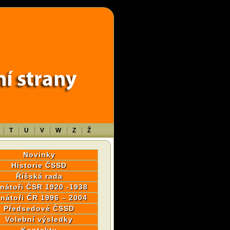
wp-content/themes/sablona/functions.php
on line
1316
T
U
V
W
Z
Ž
Novinky
Historie ČSSD
Říšská rada
nátoři ČSR 1920 -1938
nátoři ČR 1996 – 2004
Předsedové ČSSD
Volební výsledky