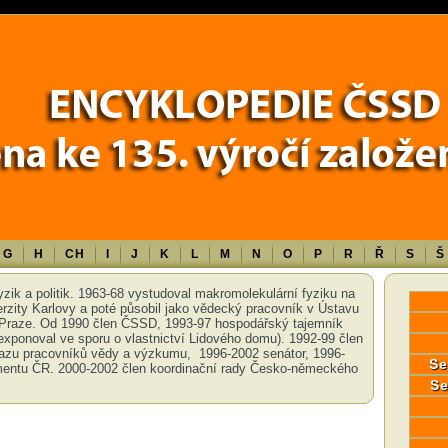
Error in a future version of PHP) in
/data/www/17010/historiecssd_cz/www/
G
H
CH
I
J
K
L
M
N
O
P
R
Ř
S
Š
yzik a politik. 1963-68 vystudoval makromolekulární fyziku na
erzity Karlovy a poté působil jako vědecký pracovník v Ústavu
Praze. Od 1990 člen ČSSD, 1993-97 hospodářský tajemník
xponoval ve sporu o vlastnictví Lidového domu). 1992-99 člen
zu pracovníků vědy a výzkumu, 1996-2002 senátor, 1996-
Se
entu ČR. 2000-2002 člen koordinační rady Česko-německého
Se