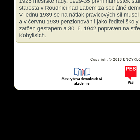
1925 městské rady, 1929-35 první náměstek sta
starosta v Roudnici nad Labem za sociálně demo
V lednu 1939 se na nátlak pravicových sil musel
a v červnu 1939 penzionován i jako ředitel školy
zatčen gestapem a 30. 6. 1942 popraven na střel
Kobylisích.
Copyright © 2013 ENCYKL