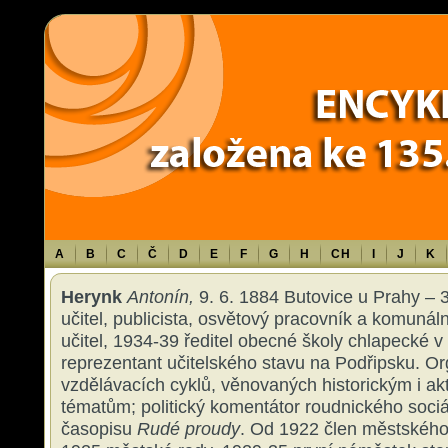
Warning
: Use of undefined constant TXT - assumed 'TXT' (this will throw an 
content/themes/sablona/functions.php
on line
1316
A
B
C
Č
D
E
F
G
H
CH
I
J
K
Herynk
Antonín,
9. 6. 1884 Butovice u Prahy – 
učitel, publicista, osvětový pracovník a komunáln
učitel, 1934-39 ředitel obecné školy chlapecké 
reprezentant učitelského stavu na Podřipsku. Or
vzdělávacích cyklů, věnovaných historickým i ak
tématům; politický komentátor roudnického soci
časopisu
Rudé proudy
. Od 1922 člen městského 