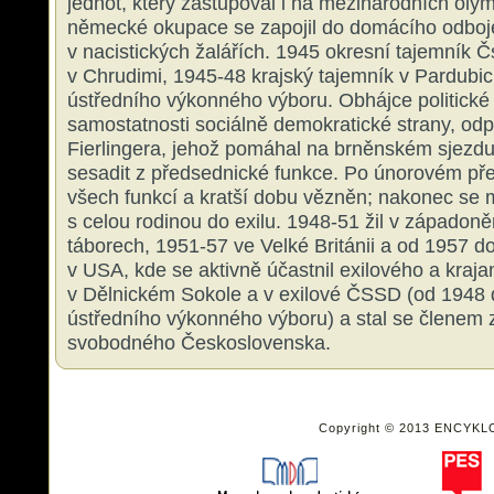
jednot, který zastupoval i na mezinárodních ol
německé okupace se zapojil do domácího odboj
v nacistických žalářích. 1945 okresní tajemník Č
v Chrudimi, 1945-48 krajský tajemník v Pardubic
ústředního výkonného výboru. Obhájce politické
samostatnosti sociálně demokratické strany, od
Fierlingera, jehož pomáhal na brněnském sjezdu
sesadit z předsednické funkce. Po únorovém př
všech funkcí a kratší dobu vězněn; nakonec se m
s celou rodinou do exilu. 1948-51 žil v západo
táborech, 1951-57 ve Velké Británii a od 1957 d
v USA, kde se aktivně účastnil exilového a kraja
v Dělnickém Sokole a v exilové ČSSD (od 1948 
ústředního výkonného výboru) a stal se členem 
svobodného Československa.
Copyright © 2013 ENCYKL