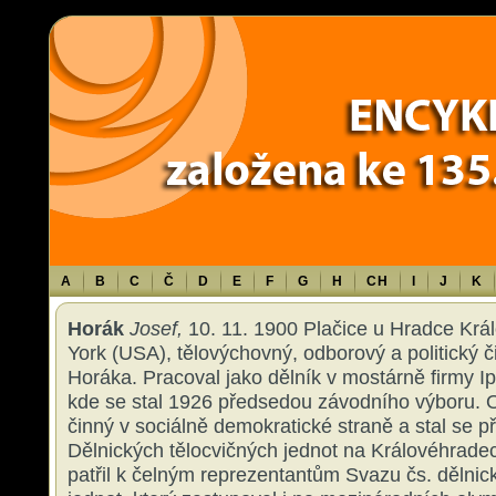
Warning
: Use of undefined constant TXT - assumed 'TXT' (this will throw an 
content/themes/sablona/functions.php
on line
1316
A
B
C
Č
D
E
F
G
H
CH
I
J
K
Horák
Josef,
10. 11. 1900 Plačice u Hradce Krá
York (USA), tělovýchovný, odborový a politický čin
Horáka. Pracoval jako dělník v mostárně firmy I
kde se stal 1926 předsedou závodního výboru. O
činný v sociálně demokratické straně a stal se 
Dělnických tělocvičných jednot na Královéhradec
patřil k čelným reprezentantům Svazu čs. dělnic