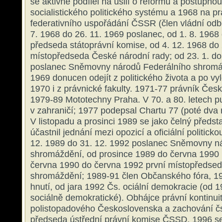
se aktivně podílel na úsilí o reformu a postupno
socialistického politického systému a 1968 na pr
federativního uspořádání ČSSR (člen vládní odb
7. 1968 do 26. 11. 1969 poslanec, od 1. 8. 1968
předseda státoprávní komise, od 4. 12. 1968 do 
místopředseda České národní rady; od 23. 1. do
poslanec Sněmovny národů Federálního shromá
1969 donucen odejít z politického života a po vy
1970 i z právnické fakulty. 1971-77 právník České
1979-89 Mototechny Praha. V 70. a 80. letech pu
v zahraničí; 1977 podepsal Chartu 77 (poté dva
V listopadu a prosinci 1989 se jako čelný předst
účastnil jednání mezi opozicí a oficiální politick
12. 1989 do 31. 12. 1992 poslanec Sněmovny n
shromáždění, od prosince 1989 do června 1990
června 1990 do června 1992 první místopředsed
shromáždění; 1989-91 člen Občanského fóra, 
hnutí, od jara 1992 Čs. ociální demokracie (od 
sociálně demokratické). Obhájce právní kontinui
polistopadového Československa a zachování č
předseda ústřední právní komise ČSSD. 1996 s