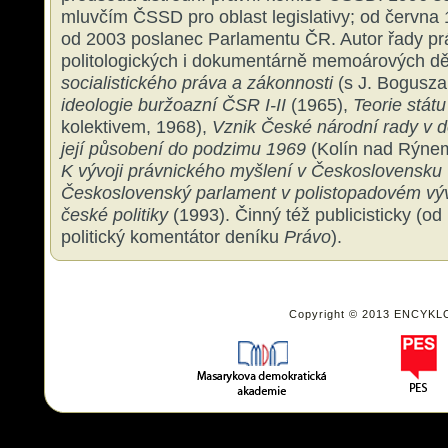
mluvčím ČSSD pro oblast legislativy; od června
od 2003 poslanec Parlamentu ČR. Autor řady pr
politologických i dokumentárně memoárových děl
socialistického práva a zákonnosti
(s J. Bogusz
ideologie buržoazní ČSR I-II
(1965),
Teorie státu
kolektivem, 1968),
Vznik České národní rady v 
její působení do podzimu 1969
(Kolín nad Rýne
K vývoji právnického myšlení v Československu 
Československý parlament v polistopadovém vý
české politiky
(1993). Činný též publicisticky (od 
politický komentátor deníku
Právo
).
Copyright © 2013 ENCYKL