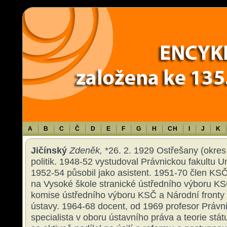
Warning
: Use of undefined constant TXT - assumed 'TXT' (this will throw an 
content/themes/sablona/functions.php
on line
1316
A
B
C
Č
D
E
F
G
H
CH
I
J
K
Jičínský
Zdeněk,
*26. 2. 1929 Ostřešany (okres
politik. 1948-52 vystudoval Právnickou fakultu Un
1952-54 působil jako asistent. 1951-70 člen KS
na Vysoké škole stranické ústředního výboru KS
komise ústředního výboru KSČ a Národní fronty 
ústavy. 1964-68 docent, od 1969 profesor Právni
specialista v oboru ústavního práva a teorie stát