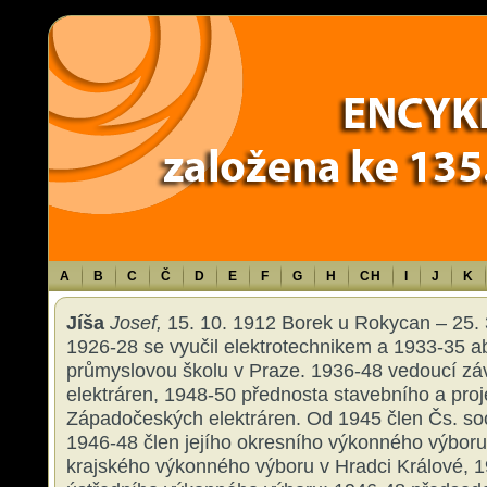
Warning
: Use of undefined constant TXT - assumed 'TXT' (this will throw an 
content/themes/sablona/functions.php
on line
1316
A
B
C
Č
D
E
F
G
H
CH
I
J
K
Jíša
Josef,
15. 10. 1912 Borek u Rokycan – 25. 3
1926-28 se vyučil elektrotechnikem a 1933-35 a
průmyslovou školu v Praze. 1936-48 vedoucí z
elektráren, 1948-50 přednosta stavebního a pro
Západočeských elektráren. Od 1945 člen Čs. soc
1946-48 člen jejího okresního výkonného výboru
krajského výkonného výboru v Hradci Králové, 