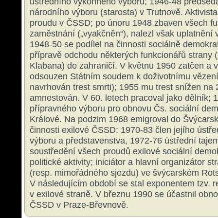
ústředního výkonného výboru; 1946-48 předse
národního výboru (starosta) v Trutnově. Aktivista
proudu v ČSSD; po únoru 1948 zbaven všech fu
zaměstnání („vyakčněn“), nalezl však uplatnění 
1948-50 se podílel na činnosti sociálně demokrat
přípravě odchodu některých funkcionářů strany (
Klabana) do zahraničí. V květnu 1950 zatčen a 
odsouzen Státním soudem k doživotnímu vězení
navrhován trest smrti); 1955 mu trest snížen na 
amnestován. V 60. letech pracoval jako dělník; 1
přípravného výboru pro obnovu Čs. sociální dem
Králové. Na podzim 1968 emigroval do Švýcarska
činnosti exilové ČSSD: 1970-83 člen jejího úst
výboru a představenstva, 1972-76 ústřední tajem
soustředění všech proudů exilové sociální demokr
politické aktivity; iniciátor a hlavní organizátor 
(resp. mimořádného sjezdu) ve švýcarském Rots
V následujícím období se stal exponentem tzv. 
v exilové straně. V březnu 1990 se účastnil obn
ČSSD v Praze-Břevnově.