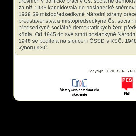
úrovních v politické práci v Čs. sociálně demokra
za niž 1935 kandidovala do poslanecké sněmovn
1938-39 místopředsedkyně Národní strany práce
představenstva a místopředsedkyně Čs. sociáln
předsedkyně sociálně demokratických žen; předst
křídla. Od 1945 do své smrti poslankyně Národ
1948 se podílela na sloučení ČSSD s KSČ; 1948
výboru KSČ.
Copyright © 2013 ENCYKL