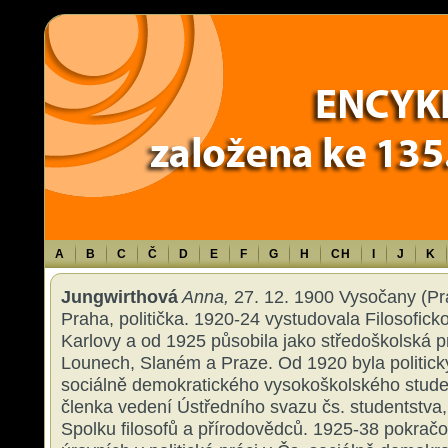
Warning
: Use of undefined constant TXT - assumed 'TXT' (this will throw an 
content/themes/sablona/functions.php
on line
1316
A
B
C
Č
D
E
F
G
H
CH
I
J
K
Jungwirthová
Anna,
27. 12. 1900 Vysočany (Pra
Praha, politička. 1920-24 vystudovala Filosoficko
Karlovy a od 1925 působila jako středoškolská p
Lounech, Slaném a Praze. Od 1920 byla politick
sociálně demokratického vysokoškolského stude
členka vedení Ústředního svazu čs. studentstv
Spolku filosofů a přírodovědců. 1925-38 pokrač