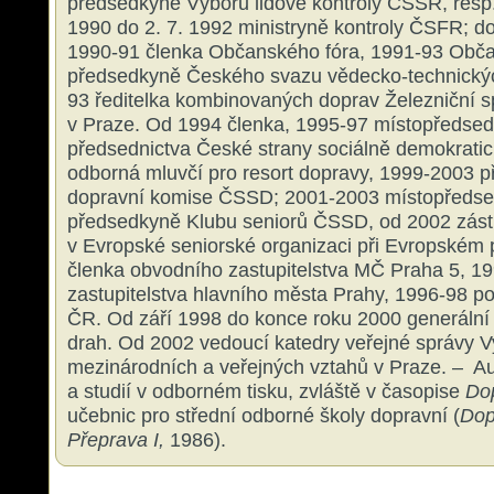
předsedkyně Výboru lidové kontroly ČSSR, resp
1990 do 2. 7. 1992 ministryně kontroly ČSFR; do
1990-91 členka Občanského fóra, 1991-93 Obča
předsedkyně Českého svazu vědecko-technickýc
93 ředitelka kombinovaných doprav Železniční 
v Praze. Od 1994 členka, 1995-97 místopředsed
předsednictva České strany sociálně demokratick
odborná mluvčí pro resort dopravy, 1999-2003 
dopravní komise ČSSD; 2001-2003 místopředse
předsedkyně Klubu seniorů ČSSD, od 2002 zá
v Evropské seniorské organizaci při Evropském
členka obvodního zastupitelstva MČ Praha 5, 1
zastupitelstva hlavního města Prahy, 1996-98 
ČR. Od září 1998 do konce roku 2000 generální
drah. Od 2002 vedoucí katedry veřejné správy V
mezinárodních a veřejných vztahů v Praze. – Au
a studií v odborném tisku, zvláště v časopise
Do
učebnic pro střední odborné školy dopravní (
Dop
Přeprava I,
1986).