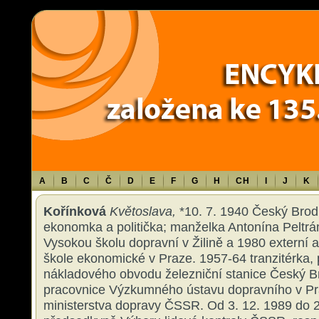
Warning
: Use of undefined constant TXT - assumed 'TXT' (this will throw an 
content/themes/sablona/functions.php
on line
1316
A
B
C
Č
D
E
F
G
H
CH
I
J
K
Kořínková
Květoslava,
*10. 7. 1940 Český Brod,
ekonomka a politička; manželka Antonína Peltr
Vysokou školu dopravní v Žilině a 1980 externí 
škole ekonomické v Praze. 1957-64 tranzitérka,
nákladového obvodu železniční stanice Český B
pracovnice Výzkumného ústavu dopravního v Pr
ministerstva dopravy ČSSR. Od 3. 12. 1989 do 2