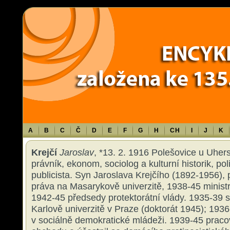
Warning
: Use of undefined constant TXT - assumed 'TXT' (this will throw an 
content/themes/sablona/functions.php
on line
1316
A
B
C
Č
D
E
F
G
H
CH
I
J
K
Krejčí
Jaroslav
, *13. 2. 1916 Polešovice u Uher
právník, ekonom, sociolog a kulturní historik, poli
publicista. Syn Jaroslava Krejčího (1892-1956),
práva na Masarykově univerzitě, 1938-45 ministr
1942-45 předsedy protektorátní vlády. 1935-39 
Karlově univerzitě v Praze (doktorát 1945); 1936-
v sociálně demokratické mládeži. 1939-45 praco