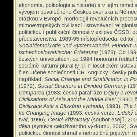
ekonomie, politologie a historie) a v jejím rámci
vývojem poválečného Československa a Německ
otázkou v Evropě, morfologií revolučních proces
mimoevropských civilizací i srovnávací religionis
politickou i publikační činnost v exilové ČSSD: o
představenstva, 1989-95 místopředseda; editor j
Sozialdemokratie und Systemwandel.
Hundert J
tschechoslowakischer Erfahrung
(1978). Od 199
českých univerzitách; od 1994 honorární ředitel
sociálně kulturní plurality při Filosofickém úst
člen Učené společnosti ČR. Anglicky i česky publ
například:
Social Change and Stratification in 
(1972),
Social Structure in Divided Germany
(19
Compared
(1983; česká parafráze
Dějiny a revo
Civilisations of Asia and the Middle East
(1990; č
Civilizace Asie a Blízkého východu,
1993),
The 
Its Changing Image
(1993; česká verze:
Lidský ú
tvář,
1996),
České křižovatky
(soubor esejů, 200
dějin
(syntéza celoživotního výzkumu, 2002). S
politickou činnost shrnul v netradičně pojatých