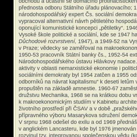
obchodu a účastnil se domácího protinacistické
přednosta odboru Státního úřadu plánovacího; 1
národohospodářský expert Čs. sociální demokrac
vypracoval alternativní návrh pětiletého hospod
oponující komunistické koncepci „pětiletky“. 19
Vysoké škole politické a sociální, kde se 1947 hab
Důchodové rozvrstvení,
1947), a 1949-52 na Vy
v Praze; vědecky se zaměřoval na makroekonom
1950-53 pracovník Státní banky čs., 1952-54 ex
Národohospodářského ústavu Hlávkovy nadace.
aktivity v oblasti nemarxistické ekonomie i politi
sociálními demokraty byl 1954 zatčen a 1955 od
odborníků na návrat kapitalismu“ k deseti letům
propuštěn na základě amnestie. 1960-67 zaměs
družstvu Mechanika, 1968 se na krátkou dobu vrá
k makroekonomickým studiím v Kabinetu architek
životního prostředí při ČSAV a v době „pražského
přípravného výboru Masarykova sdružení demokr
V srpnu 1968 odešel do exilu a od 1969 přednáše
v anglickém Lancasteru, kde byl 1976 jmenován
rozvinul tzv. integrovanou společenskou vědu (k