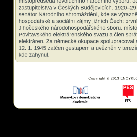
místopředseda revolučního národního výboru, o
zastupitelstva v Českých Budějovicích. 1920–2
senátor Národního shromáždění, kde se výrazně
hospodářské a sociální zájmy jižních Čech; prv
Jihočeského národohospodářského sboru, míst
Povltavského elektrárenského svazu a člen sprá
elektráren. Za německé okupace spolupracoval
12. 1. 1945 zatčen gestapem a uvězněn v terezí
kde zahynul.
Copyright © 2013 ENCYKL