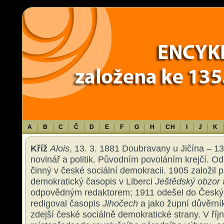
Warning
: Use of undefined constant TXT - assumed 'TXT' (this will throw an 
content/themes/sablona/functions.php
on line
1316
A
B
C
Č
D
E
F
G
H
CH
I
J
K
Kříž
Alois
, 13. 3. 1881 Doubravany u Jičína – 13
novinář a politik. Původním povoláním krejčí. Od 
činný v české sociální demokracii. 1905 založil 
demokratický časopis v Liberci
Ještědský obzor
odpovědným redaktorem; 1911 odešel do Českýc
redigoval časopis
Jihočech
a jako župní důvěrník
zdejší české sociálně demokratické strany. V říj