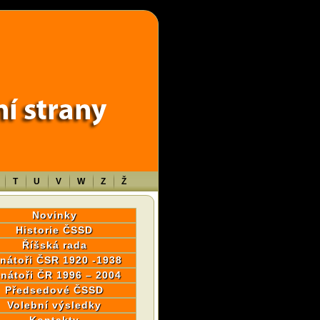
wp-content/themes/sablona/functions.php
on line
1316
T
U
V
W
Z
Ž
Novinky
Historie ČSSD
Říšská rada
nátoři ČSR 1920 -1938
nátoři ČR 1996 – 2004
Předsedové ČSSD
Volební výsledky