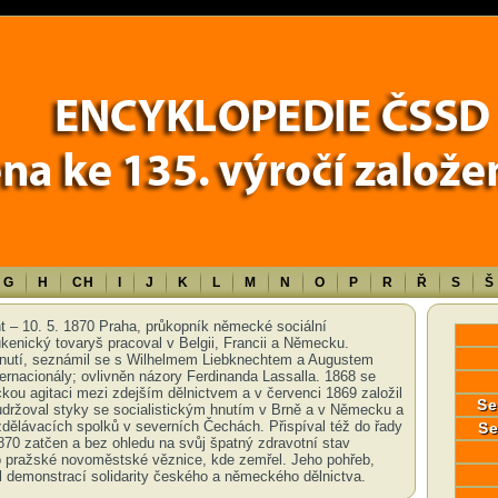
Error in a future version of PHP) in
/data/www/17010/historiecssd_cz/www/
G
H
CH
I
J
K
L
M
N
O
P
R
Ř
S
Š
t – 10. 5. 1870 Praha, průkopník německé sociální
kenický tovaryš pracoval v Belgii, Francii a Německu.
 hnutí, seznámil se s Wilhelmem Liebknechtem a Augustem
ernacionály; ovlivněn názory Ferdinanda Lassalla. 1868 se
tickou agitaci mezi zdejším dělnictvem a v červenci 1869 založil
Se
udržoval styky se socialistickým hnutím v Brně a v Německu a
vzdělávacích spolků v severních Čechách. Přispíval též do řady
Se
1870 zatčen a bez ohledu na svůj špatný zdravotní stav
do pražské novoměstské věznice, kde zemřel. Jeho pohřeb,
l demonstrací solidarity českého a německého dělnictva.