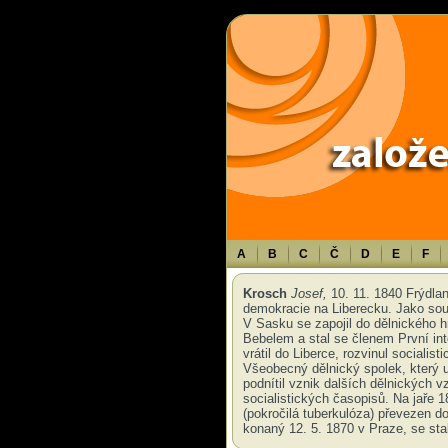
Warning
: Use of undefined constant TXT - assumed 'TXT' (this will throw an 
A
B
C
Č
D
E
F
Krosch
Josef,
10. 11. 1840 Frýdlan
demokracie na Liberecku. Jako sou
V Sasku se zapojil do dělnického
Bebelem a stal se členem První int
vrátil do Liberce, rozvinul socialis
Všeobecný dělnický spolek, který 
podnítil vznik dalších dělnických 
socialistických časopisů. Na jaře 
(pokročilá tuberkulóza) převezen 
konaný 12. 5. 1870 v Praze, se sta