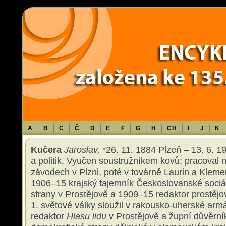
Warning
: Use of undefined constant TXT - assumed 'TXT' (this will throw an 
content/themes/sablona/functions.php
on line
1316
A
B
C
Č
D
E
F
G
H
CH
I
J
K
Kučera
Jaroslav,
*26. 11. 1884 Plzeň – 13. 6. 19
a politik. Vyučen soustružníkem kovů; pracoval
závodech v Plzni, poté v továrně Laurin a Kleme
1906–15 krajský tajemník Českoslovanské sociá
strany v Prostějově a 1909–15 redaktor prostěj
1. světové války sloužil v rakousko-uherské ar
redaktor
Hlasu lidu
v Prostějově a župní důvěrní