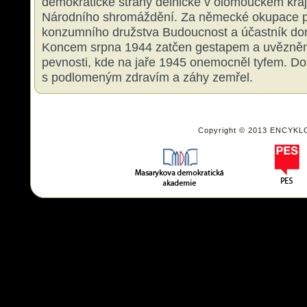
demokratické strany dělnické v olomouckém kra
Národního shromáždění. Za německé okupace p
konzumního družstva Budoucnost a účastník do
Koncem srpna 1944 zatčen gestapem a uvězněn
pevnosti, kde na jaře 1945 onemocněl tyfem. Do
s podlomeným zdravím a záhy zemřel.
Copyright © 2013 ENCYKL