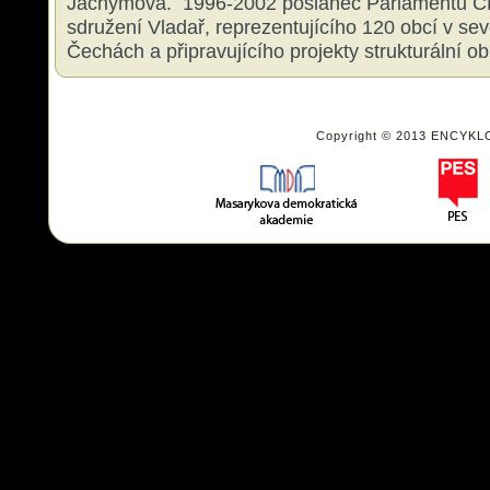
Jáchymova. 1996-2002 poslanec Parlamentu Č
sdružení Vladař, reprezentujícího 120 obcí v s
Čechách a připravujícího projekty strukturální o
Copyright © 2013 ENCYKL