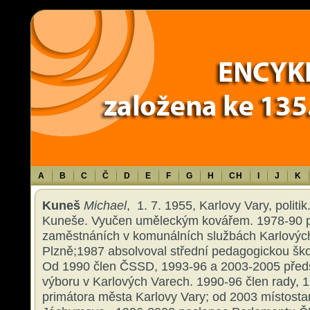
Warning
: Use of undefined constant TXT - assumed 'TXT' (this will throw an 
content/themes/sablona/functions.php
on line
1316
A
B
C
Č
D
E
F
G
H
CH
I
J
K
Kuneš
Michael
, 1. 7. 1955, Karlovy Vary, politi
Kuneše. Vyučen uměleckým kovářem. 1978-90 p
zaměstnáních v komunálních službách Karlovýc
Plzně;1987 absolvoval střední pedagogickou ško
Od 1990 člen ČSSD, 1993-96 a 2003-2005 předs
výboru v Karlových Varech. 1990-96 člen rady,
primátora města Karlovy Vary; od 2003 místost