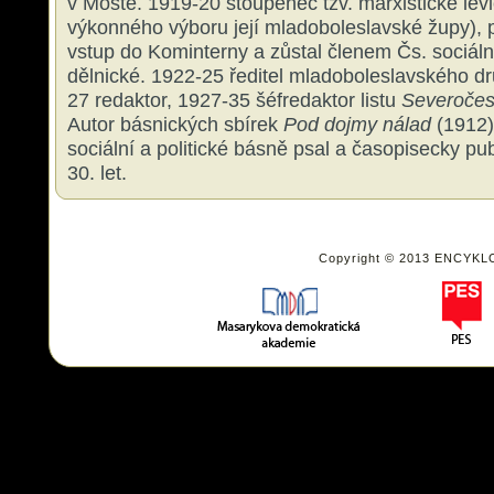
v Mostě. 1919-20 stoupenec tzv. marxistické lev
výkonného výboru její mladoboleslavské župy), 
vstup do Kominterny a zůstal členem Čs. sociál
dělnické. 1922-25 ředitel mladoboleslavského d
27 redaktor, 1927-35 šéfredaktor listu
Severočes
Autor básnických sbírek
Pod dojmy nálad
(1912
sociální a politické básně psal a časopisecky pu
30. let.
Copyright © 2013 ENCYKL