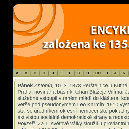
Warning
: Use of undefined constant TXT - assumed 'TXT' (this will throw an 
content/themes/sablona/functions.php
on line
1316
A
B
C
Č
D
E
F
G
H
CH
I
J
K
Pánek
Antonín,
10. 3. 1873 Perštejnice u Kutné 
Praha, novinář a básník; tchán Blažeje Vilíma.
služebné vstoupil v raném mládí do kláštera, kde
verše pod pseudonymem Leo Karmín. 1910 vystoup
stal se úředníkem okresní nemocenské pokladny
aktivistou sociálně demokratické strany a redakto
Pojizeří.
Za 1. světové války sloužil u proviantní