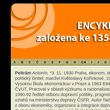
Warning
: Use of undefined constant TXT - assumed 'TXT' (this will throw an 
content/themes/sablona/functions.php
on line
1316
A
B
C
Č
D
E
F
G
H
CH
I
J
K
Peltrám
Antonín,
*3. 11. 1930 Praha, ekonom, d
politický činitel; manžel Květoslavy Kořínkové. 
Vysokou školu ekonomickou v Praze a 1963 Elek
ČVUT. Pracoval v oblasti výzkumu a racionalizac
1990-92 ředitel odboru dopravní politiky, progno
vztahů na ministerstvu dopravy ČSFR. Autor řad
z oboru ekonomiky, organizace a integrace dopr