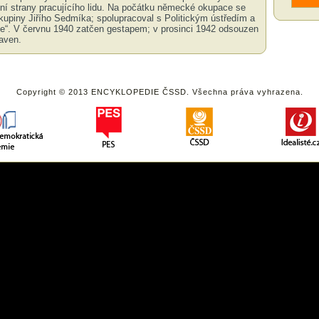
odní strany pracujícího lidu. Na počátku německé okupace se
kupiny Jiřího Sedmíka; spolupracoval s Politickým ústředím a
e“. V červnu 1940 zatčen gestapem; v prosinci 1942 odsouzen
raven.
Copyright © 2013 ENCYKLOPEDIE ČSSD. Všechna práva vyhrazena.