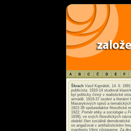
Warning
: Use of undefined constant TXT - assumed 'TXT' (this will throw an 
A
B
C
Č
D
E
F
Škrach
Vasil Kaprálek,
14. 6. 1891 
publicista. 1910-14 studoval klasick
byl politicky činný v realistické s
armádě. 1919-37 osobní a literární
Masarykových spisů a tematických 
1922-38 spoluredaktor filosofické r
1922;
Poměr etiky a sociologie u Fr
1938); ve svých filosofických ná
období člen sociálně demokratické 
se angažoval v antifašistickém hnu
manifestu
Věrni zůstaneme.
Za dru