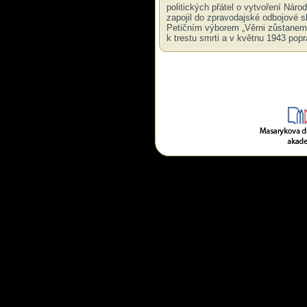
politických přátel o vytvoření Nár
zapojil do zpravodajské odbojové s
Petičním výborem „Věrni zůstanem
k trestu smrti a v květnu 1943 pop