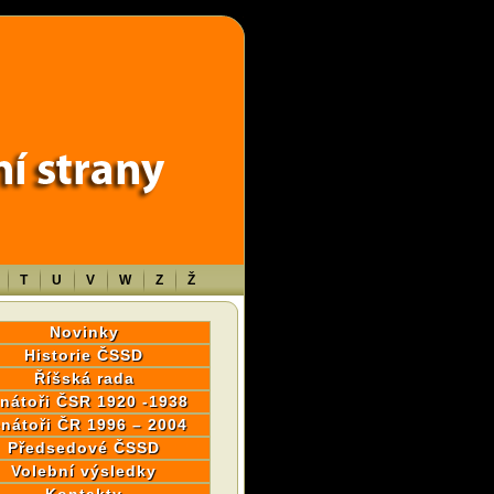
wp-content/themes/sablona/functions.php
on line
1316
T
U
V
W
Z
Ž
Novinky
Historie ČSSD
Říšská rada
nátoři ČSR 1920 -1938
nátoři ČR 1996 – 2004
Předsedové ČSSD
Volební výsledky