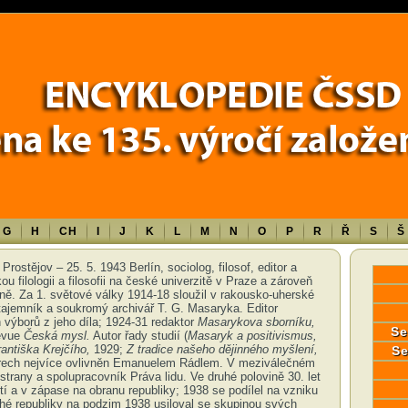
Error in a future version of PHP) in
/data/www/17010/historiecssd_cz/www/
G
H
CH
I
J
K
L
M
N
O
P
R
Ř
S
Š
Prostějov – 25. 5. 1943 Berlín, sociolog, filosof, editor a
ou filologii a filosofii na české univerzitě v Praze a zároveň
traně. Za 1. světové války 1914-18 sloužil v rakousko-uherské
 tajemník a soukromý archivář T. G. Masaryka. Editor
výborů z jeho díla; 1924-31 redaktor
Masarykova sborníku,
Se
evue
Česká mysl.
Autor řady studií (
Masaryk a positivismus,
antiška Krejčího,
1929;
Z tradice našeho dějinného myšlení,
Se
zorech nejvíce ovlivněn Emanuelem Rádlem. V meziválečném
strany a spolupracovník Práva lidu. Ve druhé polovině 30. let
tí a v zápase na obranu republiky; 1938 se podílel na vzniku
hé republiky na podzim 1938 usiloval se skupinou svých