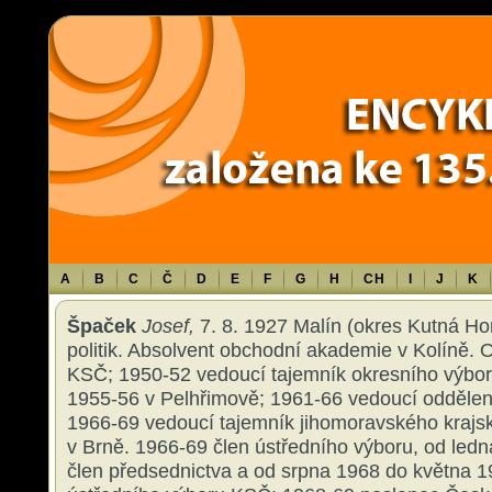
Warning
: Use of undefined constant TXT - assumed 'TXT' (this will throw an 
content/themes/sablona/functions.php
on line
1316
A
B
C
Č
D
E
F
G
H
CH
I
J
K
Špaček
Josef,
7. 8. 1927 Malín (okres Kutná Hor
politik. Absolvent obchodní akademie v Kolíně. 
KSČ; 1950-52 vedoucí tajemník okresního výbor
1955-56 v Pelhřimově; 1961-66 vedoucí oddělení
1966-69 vedoucí tajemník jihomoravského kraj
v Brně. 1966-69 člen ústředního výboru, od le
člen předsednictva a od srpna 1968 do května 1