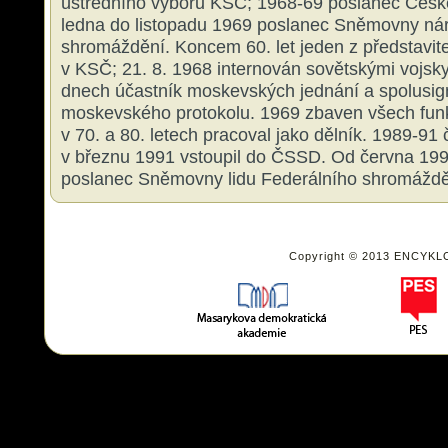
ústředního výboru KSČ; 1968-69 poslanec České
ledna do listopadu 1969 poslanec Sněmovny ná
shromáždění. Koncem 60. let jeden z představit
v KSČ; 21. 8. 1968 internován sovětskými vojsky
dnech účastník moskevských jednání a spolusign
moskevského protokolu. 1969 zbaven všech funk
v 70. a 80. letech pracoval jako dělník. 1989-91
v březnu 1991 vstoupil do ČSSD. Od června 19
poslanec Sněmovny lidu Federálního shromáždě
Copyright © 2013 ENCYKL