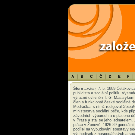
Warning
: Use of undefined constant TXT - assumed 'TXT' (this will throw an 
A
B
C
Č
D
E
F
Štern
Evžen,
7. 5. 1889 Čelákovic
publicista a sociální politik. Vystu
výrazně ovlivněn T. G. Masarykem, 
člen a funkcionář české sociálně d
Modráčka, s nímž redigoval
Socialis
ministerstva sociální péče, kde př
závodních výborech a o placené dě
v Praze a stal se jeho jednatelem.
práce v Ženevě; 1926-39 generální
podílel na vybudování soustavy so
východisek z hospodářských a sociá