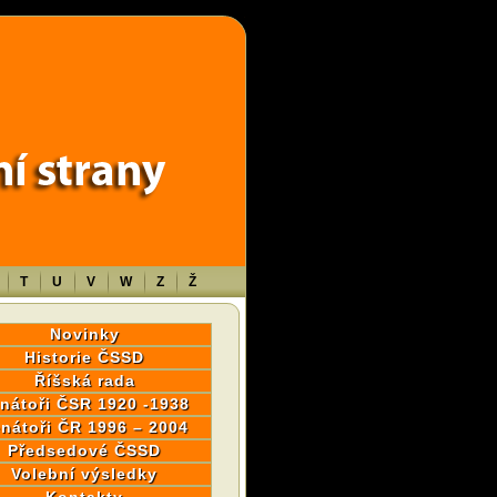
wp-content/themes/sablona/functions.php
on line
1316
T
U
V
W
Z
Ž
Novinky
Historie ČSSD
Říšská rada
nátoři ČSR 1920 -1938
nátoři ČR 1996 – 2004
Předsedové ČSSD
Volební výsledky