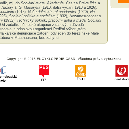
iodik, mj. do
Sociální revue, Akademie, Času
a
Práva lidu,
a
:
Názory T. G. Masaryka
(1910; další vydání 1918 a 1926),
erialism
(1918),
Naše dělnické zákonodárství
(1920),
Na
926),
Sociální politika a socialism
(1932),
Nezaměstnanost a
ní
(1932),
Technický pokrok, pracovní doba a mzda. Sociální
 Od začátku německé okupace z rasových důvodů
racoval s odbojovou organizací Petiční výbor „Věrni
vlajkařské denunciace zatčen, odvlečen do terezínské Malé
 tábora v Mauthausenu, kde zahynul.
Copyright © 2013 ENCYKLOPEDIE ČSSD. Všechna práva vyhrazena.