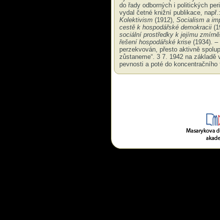
do řady odborných i politických per
vydal četné knižní publikace, např.
Kolektivism
(1912),
Socialism a imp
cestě k hospodářské demokracii
(1
sociální prostředky k jejímu zmírně
řešení hospodářské krise
(1934). –
perzekvován, přesto aktivně spolup
zůstaneme“. 3 7. 1942 na základě 
pevnosti a poté do koncentračního