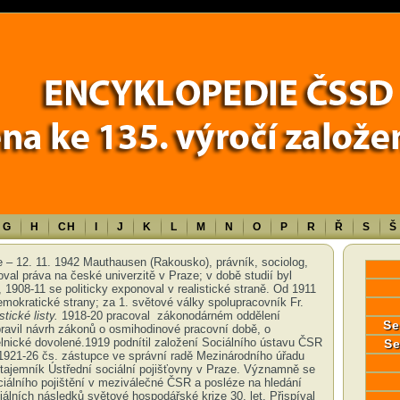
Error in a future version of PHP) in
/data/www/17010/historiecssd_cz/www/
G
H
CH
I
J
K
L
M
N
O
P
R
Ř
S
Š
e – 12. 11. 1942 Mauthausen (Rakousko), právník, sociolog,
doval práva na české univerzitě v Praze; v době studií byl
1908-11 se politicky exponoval v realistické straně. Od 1911
emokratické strany; za 1. světové války spolupracovník Fr.
tické listy.
1918-20 pracoval zákonodárném oddělení
Se
ipravil návrh zákonů o osmihodinové pracovní době, o
lnické dovolené.1919 podnítil založení Sociálního ústavu ČSR
Se
 1921-26 čs. zástupce ve správní radě Mezinárodního úřadu
 tajemník Ústřední sociální pojišťovny v Praze. Významně se
ciálního pojištění v meziválečné ČSR a posléze na hledání
lních následků světové hospodářské krize 30. let. Přispíval