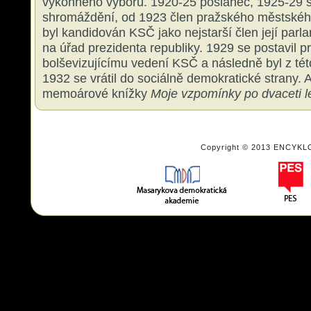
výkonného výboru. 1920-25 poslanec, 1925-29 
shromáždění, od 1923 člen pražského městského
byl kandidován KSČ jako nejstarší člen její par
na úřad prezidenta republiky. 1929 se postavil p
bolševizujícímu vedení KSČ a následně byl z tét
1932 se vrátil do sociálně demokratické strany. 
memoárové knížky
Moje vzpomínky po dvaceti l
Copyright © 2013 ENCYKL