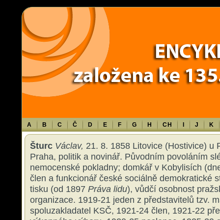
Warning
: Use of undefined constant TXT - assumed 'TXT' (this will throw an 
content/themes/sablona/functions.php
on line
1316
A
B
C
Č
D
E
F
G
H
CH
I
J
K
Šturc
Václav,
21. 8. 1858 Litovice (Hostivice) u 
Praha, politik a novinář. Původním povoláním slé
nemocenské pokladny; domkář v Kobylisích (dn
člen a funkcionář české sociálně demokratické st
tisku (od 1897
Práva lidu
), vůdčí osobnost pražs
organizace. 1919-21 jeden z představitelů tzv. m
spoluzakladatel KSČ, 1921-24 člen, 1921-22 pře