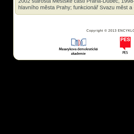
2002 starosta Městské části Praha-Dubeč, 1998
hlavního města Prahy; funkcionář Svazu měst a
Copyright © 2013 ENCYKL