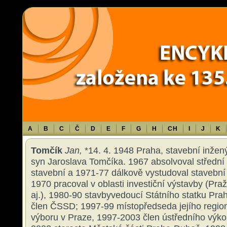
Warning
: Use of undefined constant TXT - assumed 'TXT' (this will throw an 
content/themes/sablona/functions.php
on line
1316
A
B
C
Č
D
E
F
G
H
CH
I
J
K
Tomčík
Jan,
*14. 4. 1948 Praha, stavební inžený
syn Jaroslava Tomčíka. 1967 absolvoval střední
stavební a 1971-77 dálkově vystudoval stavební
1970 pracoval v oblasti investiční výstavby (Pra
aj.), 1980-90 stavbyvedoucí Státního statku Pra
člen ČSSD; 1997-99 místopředseda jejího regio
výboru v Praze, 1997-2003 člen ústředního výk