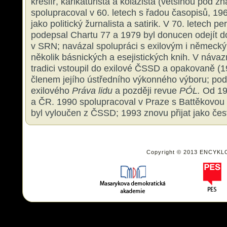
kreslíř, karikaturista a kolážista (většinou pod 
spolupracoval v 60. letech s řadou časopisů, 19
jako politický žurnalista a satirik. V 70. letech 
podepsal Chartu 77 a 1979 byl donucen odejít do
v SRN; navázal spolupráci s exilovým i německý
několik básnických a esejistických knih. V návaz
tradici vstoupil do exilové ČSSD a opakovaně (1
členem jejího ústředního výkonného výboru; podí
exilového
Práva lidu
a později revue
PÓL.
Od 199
a ČR. 1990 spolupracoval v Praze s Battěkovou 
byl vyloučen z ČSSD; 1993 znovu přijat jako čes
Copyright © 2013 ENCYKL