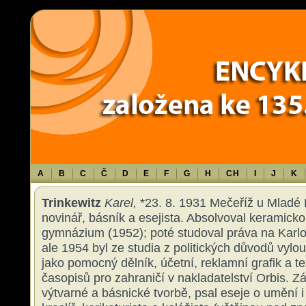
Warning
: Use of undefined constant TXT - assumed 'TXT' (this will throw an 
content/themes/sablona/functions.php
on line
1316
A
B
C
Č
D
E
F
G
H
CH
I
J
K
Trinkewitz
Karel,
*23. 8. 1931 Mečeříž u Mladé B
novinář, básník a esejista. Absolvoval keramicko
gymnázium (1952); poté studoval práva na Karlo
ale 1954 byl ze studia z politických důvodů vyl
jako pomocný dělník, účetní, reklamní grafik a t
časopisů pro zahraničí v nakladatelství Orbis. Z
výtvarné a básnické tvorbě, psal eseje o umění i