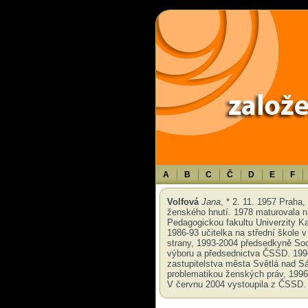
Warning
: Use of undefined constant TXT - assumed 'TXT' (this will throw an 
A
B
C
Č
D
E
F
Volfová
Jana
, * 2. 11. 1957 Praha
ženského hnutí. 1978 maturovala 
Pedagogickou fakultu Univerzity Ka
1986-93 učitelka na střední škole
strany, 1993-2004 předsedkyně Soc
výboru a předsednictva ČSSD. 199
zastupitelstva města Světlá nad 
problematikou ženských práv, 1996
V červnu 2004 vystoupila z ČSSD.