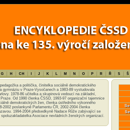
Error in a future version of PHP) in
/data/www/17010/historiecssd_cz/www/
G
H
CH
I
J
K
L
M
N
O
P
R
Ř
S
Š
, pedagožka a politička, činitelka sociálně demokratického
na gymnáziu v Praze-Vysočanech a 1983-89 vystudovala
rlovy. 1978-86 učitelka a skupinová vedoucí na základní,
 v Praze. Od 1990 členka ČSSD, 1993-97 organizační tajemnice
iálně demokratických žen, členka ústředního výkonného
Se
8-2002 poslankyně Parlamentu ČR, 2002-2004 členka
Sázavou. 1994-2004 předsedkyně Nadace Růže zabývající se
Se
 spoluzakladatelka Asociace nevládních ženských organizací.