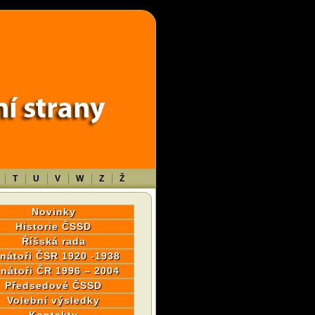
wp-content/themes/sablona/functions.php
on line
1316
T
U
V
W
Z
Ž
Novinky
Historie ČSSD
Říšská rada
nátoři ČSR 1920 -1938
nátoři ČR 1996 – 2004
Předsedové ČSSD
Volební výsledky