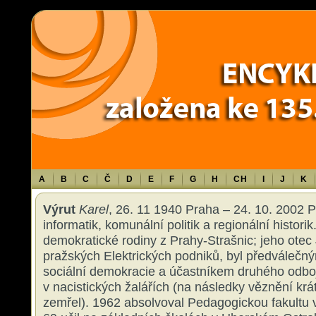
Warning
: Use of undefined constant TXT - assumed 'TXT' (this will throw an 
content/themes/sablona/functions.php
on line
1316
A
B
C
Č
D
E
F
G
H
CH
I
J
K
Výrut
Karel
, 26. 11 1940 Praha – 24. 10. 2002 
informatik, komunální politik a regionální histori
demokratické rodiny z Prahy-Strašnic; jeho otec 
pražských Elektrických podniků, byl předválečn
sociální demokracie a účastníkem druhého odb
v nacistických žalářích (na následky věznění kr
zemřel). 1962 absolvoval Pedagogickou fakultu 