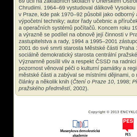
69 učil na základních školách v Uherském Ostro
Chrudimi. 1964–69 vystudoval dálkově Vysokou
v Praze, kde pak 1970–92 působil jako odborný 
výpočetní techniky; autor řady učebnic a příruček
a operačních systémů počítačů. Koncem roku 1
a výrazně se podílel na obnově její činnosti v P
zastupitelstva a rady, 1994 a 1995–2001 zástupc
2001 do své smrti starosta Městské části Praha 
sociálně demokratický starosta centrální pražské
Významně posílil vliv a respekt ČSSD na radnici
pozornost věnoval péči o kulturní památky a regi
městské části a zabýval se místními dějinami, o 
články a několik knih (
Čtení o Praze
10
, 1998;
P
pražského předměstí
, 2002).
Copyright © 2013 ENCYKL